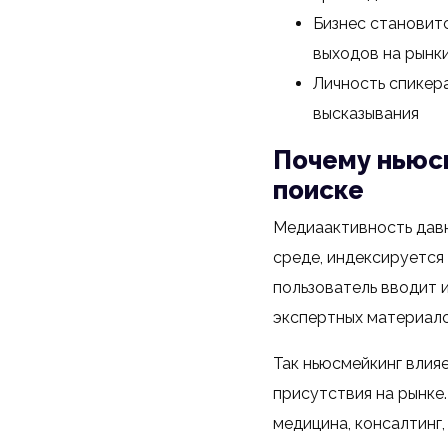
Бизнес становитс
выходов на рынк
Личность спикера
высказывания
Почему ньюсм
поиске
Медиаактивность давн
среде, индексируется
пользователь вводит 
экспертных материалов
Так ньюсмейкинг влия
присутствия на рынке.
медицина, консалтинг,