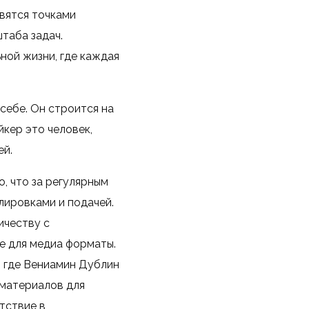
вятся точками
таба задач.
ой жизни, где каждая
себе. Он строится на
йкер это человек,
ей.
, что за регулярным
лировками и подачей.
ичеству с
е для медиа форматы.
, где Вениамин Дублин
 материалов для
тствие в