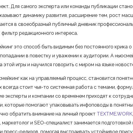
фект. Для самого эксперта или команды публикации стано
оказывают динамику развития, расширение тем, рост масш
ется в своеобразный публичный дневник профессиональн
з фильтр редакционного интереса.
йкинг это способ быть видимым без постоянного крика о 
попадании в повестку и уважении к аудитории. А ньюсме
 этой игры и научился говорить с миром на языке новост
мейкинг как на управляемый процесс, становится понятно
х всегда стоит чья-то системная работа с темами, форму
е эксперты и компании со временем приходят к сотрудн
, которые помогают упаковывать инфоповоды в понятны
ично обратить внимание на личный проект
TEXTME.WORK
р, маркетолог и SEO-специалист занимается подготовкой
 и пресс-релизов, помогая выстраивать устойчивое прису