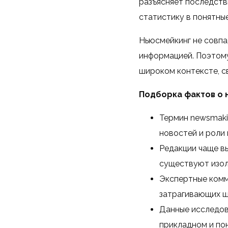
разъясняет последств
статистику в понятные
Ньюсмейкинг не совпа
информацией. Поэтому
широком контексте, с
Подборка фактов о 
Термин newsmaki
новостей и роли
Редакции чаще в
существуют изо
Экспертные комм
затрагивающих ш
Данные исследов
прикладном и по