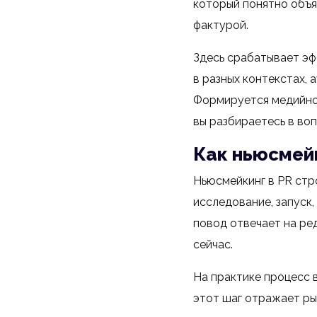
который понятно объяс
фактурой.
Здесь срабатывает эф
в разных контекстах, 
Формируется медийнос
вы разбираетесь в во
Как ньюсмейк
Ньюсмейкинг в PR стр
исследование, запуск
повод отвечает на ре
сейчас.
На практике процесс 
этот шаг отражает ры