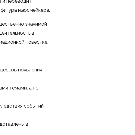
е и переводит
 фигура ньюсмейкера.
щественно значимой
еятельность в
мационной повестке.
оцессов появления
ми темами, а не
следствия событий,
дставлены в