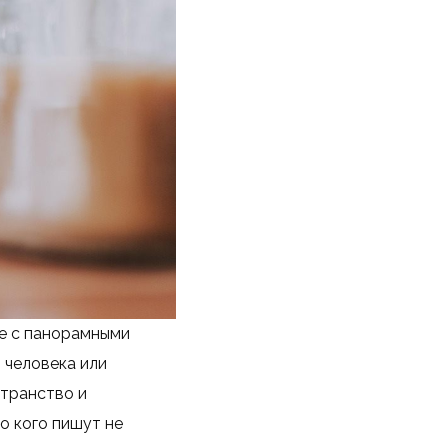
ке с панорамными
 человека или
странство и
о кого пишут не