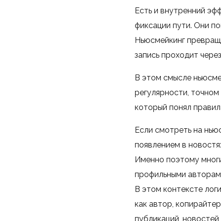
Есть и внутренний эф
фиксации пути. Они п
Ньюсмейкинг превраща
запись проходит чере
В этом смысле ньюсме
регулярности, точном 
который понял правила
Если смотреть на ньюс
появлением в новостя
Именно поэтому многи
профильными авторами
В этом контексте лог
как автор, копирайте
публикаций, новостей