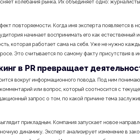
няет колебания рынка. Их объединяет одно: журналисты 
фект повторяемости. Когда имя эксперта появляется в но
аудитория начинает воспринимать его как естественный и
ть, которая работает сама на себя. Уже не нужно каждый
просе. Это считывается по самому факту присутствия в 
инг в PR превращает деятельност
оится вокруг информационного повода. Под ним понимают
, комментарий или вопрос, который соотносится с текуще
дакционный запрос о том, по какой причине тема заслуж
выглядит прикладным. Компания запускает новое направле
ночную динамику. Эксперт анализирует изменение в зако