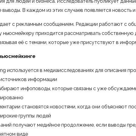
ия для людей и бизнеса. Исследователь публикует данны
 выводы. В каждом из этих случаев появляется новость и
дает с рекламным сообщением. Редакции работают с об
 ньюсмейкеру приходится рассматривать собственную д
вязывая её с темами, которые уже присутствуют в инфор
ньюсмейкинге
ng используется в медиаисследованиях для описания пр
 источников информации
ыбирают инфоповоды, которые связаны с уже обсуждаемы
лированно
ентарии становятся новостями, когда они объясняют по
ирокие группы людей
аний получают медийное продолжение, если выводы пре
нятном виде