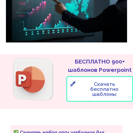
БЕСПЛАТНО 900+
шаблонов Powerpoint
Скачать
бесплатно
шаблоны
Скачать набор 900+ шаблонов для