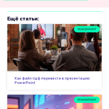
Ещё статьи:
POWERPOINT
Как файл пдф перевести в презентацию
PowerPoint
POWERPOINT