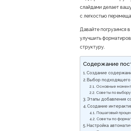
слайдами делает вашу
с легкостью перемеща
Давайте погрузимся в 
улучшить форматирова
структуру.
Содержание пос
Создание содержания
Выбор подходящего
Основные момент
Советы по выбору
Этапы добавления с
Создание интеракти
Пошаговый проце
Советы по форма
Настройка автомати