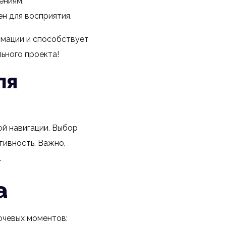
ениям.
н для восприятия.
мации и способствует
ьного проекта!
ля
й навигации. Выбор
ивность. Важно,
.
а
ючевых моментов: