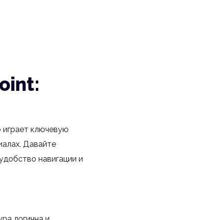
int:
о играет ключевую
иалах. Давайте
удобство навигации и
ра логична и