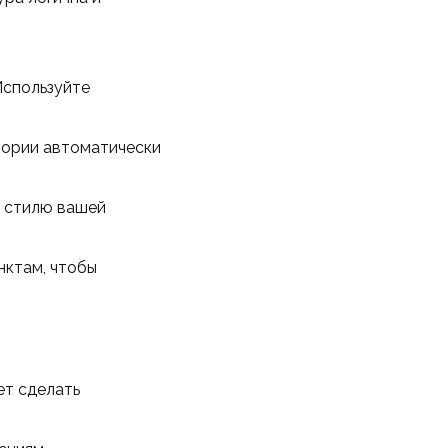
Используйте
тории автоматически
 стилю вашей
нктам, чтобы
ет сделать