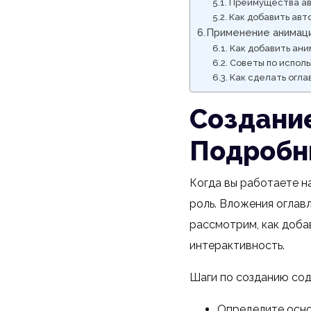
Преимущества ав
Как добавить ав
Применение анимаци
Как добавить ан
Советы по испол
Как сделать огла
Создание
Подробн
Когда вы работаете н
роль. Вложения оглав
рассмотрим, как доба
интерактивность.
Шаги по созданию со
Определите основ