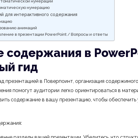
томатической нумерации
томатическую нумерацию
й для интерактивного содержания
имацию
ьзованию анимаций
вление в презентации PowerPoint / Вопросы и ответы
 содержания в PowerPo
ый гид
ад презентацией в Поверпоинт, организация содержимог
ления помогут аудитории легко ориентироваться в матер
вить содержание в вашу презентацию, чтобы обеспечить 
держания:
ные разделы вашей презентации. Убедитесь, что структу