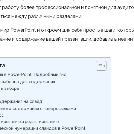
 работу более профессиональной и понятной для аудито
ться между различными разделами.
мир PowerPoint и откроем для себя простые шаги, котор
ние и содержание вашей презентации, добавив в неё ин
та
 в PowerPoint: Подробный гид
 шаблона для содержания
ы выбора
одержания на слайд
вного содержания с гиперссылками
сс
тированию и редактированию
ческой нумерации слайдов в PowerPoint