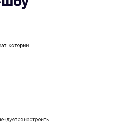
-шоу
мат, который
мендуется настроить