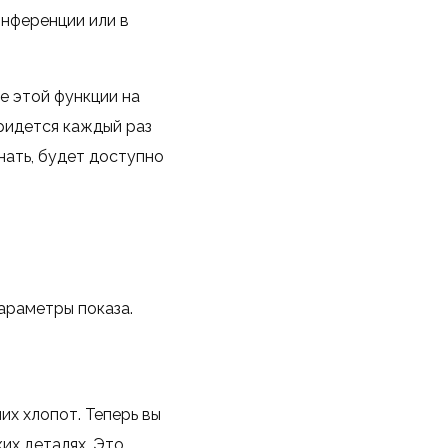
онференции или в
е этой функции на
ридется каждый раз
знать, будет доступно
араметры показа.
их хлопот. Теперь вы
их деталях. Это