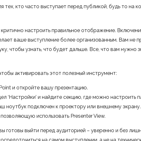
 тех, кто часто выступает перед публикой, будь то на к
 критично настроить правильное отображение. Включени
лает ваше выступление более организованным. Вам не п
ку, чтобы узнать, что будет дальше. Все, что вам нужно 
 чтобы активировать этот полезный инструмент:
oint и откройте вашу презентацию.
ел ‘Настройки’ и найдите секцию, где можно настроить п
аш ноутбук подключен к проектору или внешнему экрану.
позволяющую использовать Presenter View.
вы готовы выйти перед аудиторией – уверенно и без лишн
осредоточиться на самом выступлении, а не на техническ