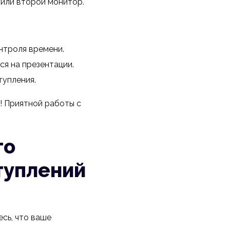
 или второй монитор.
нтроля времени.
ся на презентации.
тупления.
! Приятной работы с
го
туплений
есь, что ваше