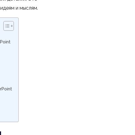
идеям и мыслям.
Point
rPoint
и