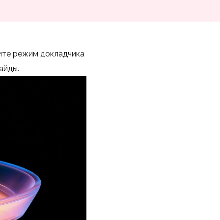
ите режим докладчика
айды.