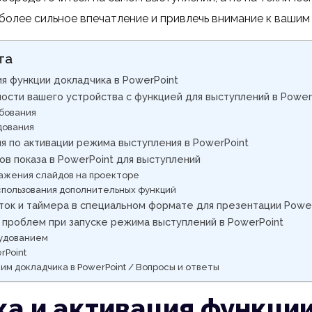
более сильное впечатление и привлечь внимание к вашим 
та
ия функции докладчика в PowerPoint
сти вашего устройства с функцией для выступлений в Power
бования
дования
я по активации режима выступления в PowerPoint
в показа в PowerPoint для выступлений
ажения слайдов на проекторе
пользования дополнительных функций
ток и таймера в специальном формате для презентации Powe
проблем при запуске режима выступлений в PowerPoint
удованием
rPoint
им докладчика в PowerPoint / Вопросы и ответы
а и активация функци