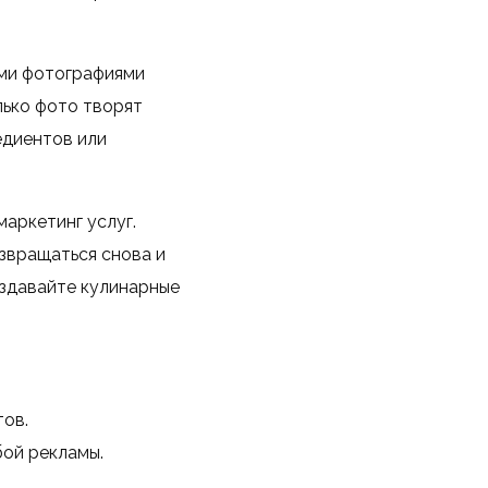
ыми фотографиями
лько фото творят
едиентов или
аркетинг услуг.
озвращаться снова и
оздавайте кулинарные
тов.
бой рекламы.