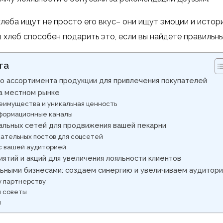
леба ищут не просто его вкус– они ищут эмоции и истори
 хлеб способен подарить это, если вы найдете правильны
та
го ассортимента продукции для привлечения покупателей
а местном рынке
еимущества и уникальная ценность
формационные каналы
альных сетей для продвижения вашей пекарни
ательных постов для соцсетей
с вашей аудиторией
ятий и акций для увеличения лояльности клиентов
льными бизнесами: создаем синергию и увеличиваем аудитор
у партнерству
и советы
ы