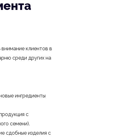
мента
 внимание клиентов в
арню среди других на
 новые ингредиенты
продукция с
ого семени).
ие сдобные изделия с