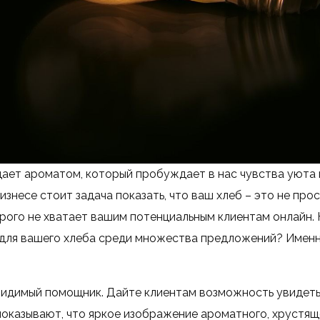
ает ароматом, который пробуждает в нас чувства уюта и
бизнесе стоит задача показать, что ваш хлеб – это не прос
рого не хватает вашим потенциальным клиентам онлайн. К
для вашего хлеба среди множества предложений? Именн
видимый помощник. Дайте клиентам возможность увидеть
показывают, что яркое изображение ароматного, хрустящ