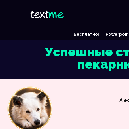
Бесплатно!
Powerpoin
Успешные ст
пекарню
А е