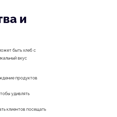
ва и
может быть хлеб с
икальный вкус
ождение продуктов
чтобы удивлять
ать клиентов посещать