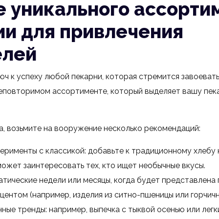
е уникального ассорти
ии для привлечения
елей
юч к успеху любой пекарни, которая стремится завоевать
неповторимом ассортименте, который выделяет вашу пек
а, возьмите на вооружение несколько рекомендаций:
ерименты с классикой: добавьте к традиционному хлебу
может заинтересовать тех, кто ищет необычные вкусы.
тические недели или месяцы, когда будет представлена 
ентом (например, изделия из ситно-пшеницы или горчичн
ные тренды: например, выпечка с тыквой осенью или легк