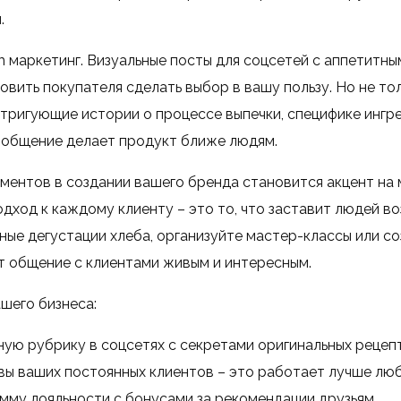
.
 маркетинг. Визуальные посты для соцсетей с аппетитн
овить покупателя сделать выбор в вашу пользу. Но не то
нтригующие истории о процессе выпечки, специфике ингр
 общение делает продукт ближе людям.
ментов в создании вашего бренда становится акцент на м
дход к каждому клиенту – это то, что заставит людей в
ные дегустации хлеба, организуйте мастер-классы или с
ет общение с клиентами живым и интересным.
шего бизнеса:
ую рубрику в соцсетях с секретами оригинальных рецеп
вы ваших постоянных клиентов – это работает лучше лю
мму лояльности с бонусами за рекомендации друзьям.