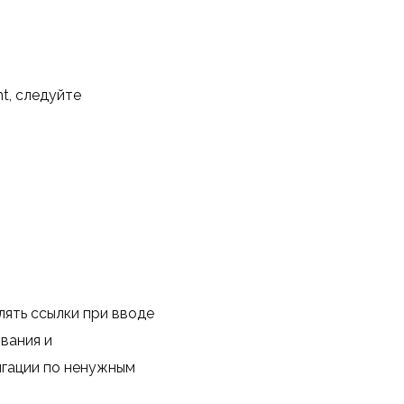
t, следуйте
ять ссылки при вводе
вания и
игации по ненужным