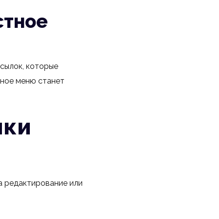
стное
сылок, которые
тное меню станет
лки
а редактирование или