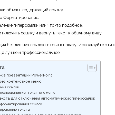
или объект, содержащий ссылку.
ю Форматирование.
ление гиперссылки или что-то подобное.
тключить ссылку и вернуть текст к обычному виду.
ия без лишних ссылок готова к показу! Используйте эти 
ще лучше и профессиональнее.
та
к в презентации PowerPoint
рез контекстное меню
ения ссылки
пользования контекстного меню
екста для отключения автоматических гиперссылок
форматирования ссылок
тированию текста