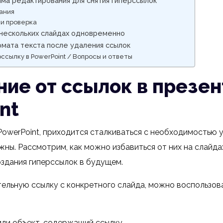
ма редактирования для снятия гиперссылок
ания
и проверка
 нескольких слайдах одновременно
мата текста после удаления ссылок
рссылку в PowerPoint / Вопросы и ответы
ие от ссылок в презе
nt
PowerPoint, приходится сталкиваться с необходимостью у
ны. Рассмотрим, как можно избавиться от них на слайдах
здания гиперссылок в будущем.
ельную ссылку с конкретного слайда, можно воспользо
или объект, содержащий ссылку.