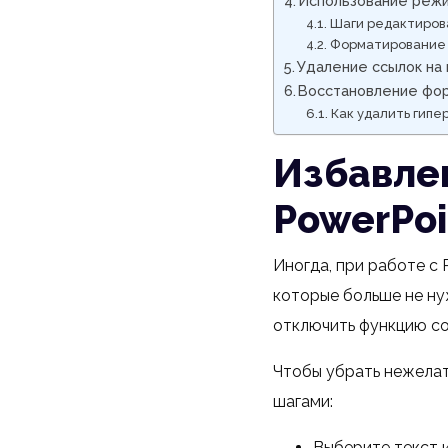
Использование режи
Шаги редактиров
Форматирование 
Удаление ссылок на
Восстановление фор
Как удалить гипе
Избавлен
PowerPoi
Иногда, при работе с 
которые больше не нуж
отключить функцию со
Чтобы убрать нежелат
шагами:
Выберите текст 